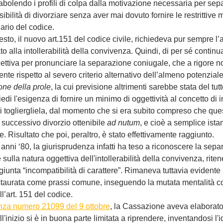
 abolendo i profili di colpa dalla motivazione necessaria per separ
sibilità di divorziare senza aver mai dovuto fornire le restrittive 
nario del codice.
to, il nuovo art.151 del codice civile, richiedeva pur sempre l’
o alla intollerabilità della convivenza. Quindi, di per sé continu
gettiva per pronunciare la separazione coniugale, che a rigore n
te rispetto al severo criterio alternativo dell’almeno potenziale
one della prole
, la cui previsione altrimenti sarebbe stata del tutt
 l'esigenza di fornire un minimo di oggettività al concetto di int
i togliergliela, dal momento che si era subito compreso che que
 successivo divorzio ottenibile 
ad nutum
, e cioè a semplice ista
e. Risultato che poi, peraltro, è stato effettivamente raggiunto. 
i anni ‘80, la giurisprudenza infatti ha teso a riconoscere la sepa
sulla natura oggettiva dell'intollerabilità della convivenza, ritene
iunta “incompatibilità di carattere”. Rimaneva tuttavia evidente
nstaurata come prassi comune, inseguendo la mutata mentalità cor
l’art. 151 del codice. 
nza numero 21099 del 9 ottobre
, la Cassazione aveva elaborato 
ll'inizio si è in buona parte limitata a riprendere, inventandosi l'i