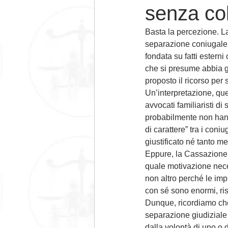
senza co
Basta la percezione. La
separazione coniugale l
fondata su fatti esterni
che si presume abbia già
proposto il ricorso per
Un’interpretazione, que
avvocati familiaristi d
probabilmente non hann
di carattere” tra i con
giustificato né tanto 
Eppure, la Cassazione è
quale motivazione neces
non altro perché le impl
con sé sono enormi, risp
Dunque, ricordiamo ch
separazione giudiziale
dalla volontà di uno o d