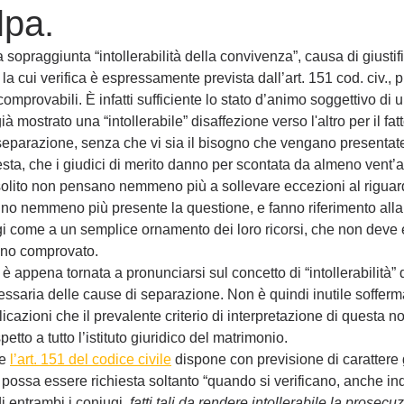
lpa.
 sopraggiunta “intollerabilità della convivenza”, causa di giustif
a cui verifica è espressamente prevista dall’art. 151 cod. civ., 
 comprovabili. È infatti sufficiente lo stato d’animo soggettivo di 
 mostrato una “intollerabile” disaffezione verso l'altro per il fat
 separazione, senza che vi sia il bisogno che vengano presentate
sta, che i giudici di merito danno per scontata da almeno vent’an
i solito non pensano nemmeno più a sollevare eccezioni al riguard
o nemmeno più presente la questione, e fanno riferimento alla “
iugi come a un semplice ornamento dei loro ricorsi, che non deve
meno comprovato.
 appena tornata a pronunciarsi sul concetto di “intollerabilità” 
saria delle cause di separazione. Non è quindi inutile sofferma
icazioni che il prevalente criterio di interpretazione di questa n
etto a tutto l’istituto giuridico del matrimonio.
e 
l’art. 151 del codice civile
 dispone con previsione di carattere
 possa essere richiesta soltanto “quando si verificano, anche i
i entrambi i coniugi,
 fatti tali da rendere intollerabile la prosecu