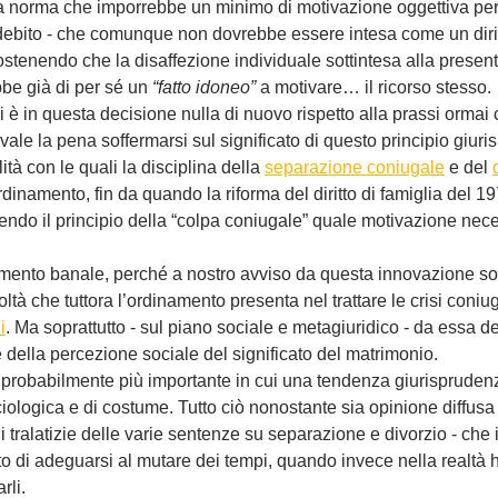
 norma che imporrebbe un minimo di motivazione oggettiva per 
bito - che comunque non dovrebbe essere intesa come un dirit
ostenendo che la disaffezione individuale sottintesa alla presen
bbe già di per sé un
 “fatto idoneo”
 a motivare… il ricorso stesso.
 in questa decisione nulla di nuovo rispetto alla prassi ormai 
a vale la pena soffermarsi sul significato di questo principio giuri
tà con le quali la disciplina della 
separazione coniugale
 e del 
rdinamento, fin da quando la riforma del diritto di famiglia del 1
olendo il principio della “colpa coniugale” quale motivazione nece
gomento banale, perché a nostro avviso da questa innovazione s
oltà che tuttora l’ordinamento presenta nel trattare le crisi coniug
i
. Ma soprattutto - sul piano sociale e metagiuridico - da essa de
 della percezione sociale del significato del matrimonio. 
aso probabilmente più importante in cui una tendenza giurisprudenz
ologica e di costume. Tutto ciò nonostante sia opinione diffusa -
 tralatizie delle varie sentenze su separazione e divorzio - che 
ato di adeguarsi al mutare dei tempi, quando invece nella realtà 
rli.