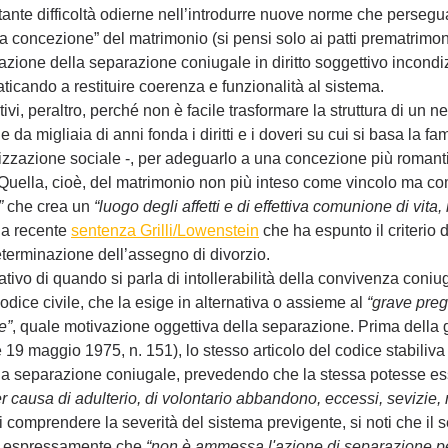
tante difficoltà odierne nell’introdurre nuove norme che persegu
a concezione” del matrimonio (si pensi solo ai patti prematrimon
zione della separazione coniugale in diritto soggettivo incondizi
 faticando a restituire coerenza e funzionalità al sistema. 
i, peraltro, perché non è facile trasformare la struttura di un ne
da migliaia di anni fonda i diritti e i doveri su cui si basa la fami
anizzazione sociale -, per adeguarlo a una concezione più romant
. Quella, cioè, del matrimonio non più inteso come vincolo ma c
”
 che crea un
 “luogo degli affetti e di effettiva comunione di vita,
 la recente 
sentenza Grilli/Lowenstein
 che ha espunto il criterio d
determinazione dell’assegno di divorzio. 
ativo di quando si parla di intollerabilità della convivenza coniug
codice civile, che la esige in alternativa o assieme al
 “grave preg
e”
, quale motivazione oggettiva della separazione. Prima della 
ge 19 maggio 1975, n. 151), lo stesso articolo del codice stabiliva c
la separazione coniugale, prevedendo che la stessa potesse es
r causa di adulterio, di volontario abbandono, eccessi, sevizie,
 di comprendere la severità del sistema previgente, si noti che i
a espressamente che 
“non è ammessa l'azione di separazione per