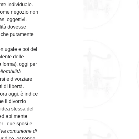
te individuale. 
o come negozio non 
si oggettivi. 
lità dovesse 
anche puramente 
niugale e poi del 
lente delle 
 forma), oggi per 
llerabilità 
si e divorziare 
 di libertà. 
ora oggi, è indice 
 il divorzio 
’idea stessa del 
mediabilmente 
er i due sposi e 
ttiva comunione di 
uridico, essendo 