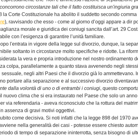
oncorrono circostanze tali che il fatto costituisca un'ingiuria gr
 la Corte Costituzionale ha abolito il suddetto secondo comma 
bre
), ravvisando che esso - come al giorno d’oggi appare a dir po
uaglianza morale e giuridica dei coniugi sancita dall’art. 29 Cost
cabile con l’esigenza di garantire l’unità familiare.
opo l'entrata in vigore della legge sul divorzio, dunque, la sepa
enibile soltanto in circostanze molto specifiche e ridotte. La rifo
nsiderata la vera e propria introduzione nel nostro ordinamento d
enza colpa, parallelamente a quanto stava avvenendo negli stessi 
 sessuale, negli altri Paesi che il divorzio già lo ammettevano. Inf
o portare alla separazione e al successivo divorzio diventavano
e dalla volontà di uno o di entrambi i coniugi
, questo comporta
 il nuovo clima che si era instaurato nel Paese che solo un ann
per via referendaria - aveva riconosciuto che la rottura del matr
n assenza di gravi motivi oggettivi.
ubito come decisiva. Si noti infatti che la legge 898 del 1970 av
 avviene nella generalità dei casi - potesse essere chiesto aut
eriodo di tempo di separazione ininterrotta, senza bisogno di ulte