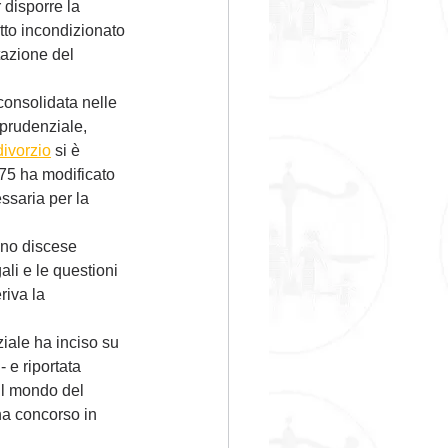
disporre la 
to incondizionato 
tazione del 
consolidata nelle 
sprudenziale, 
divorzio
 si è 
975 ha modificato 
ssaria per la 
ono discese 
ali e le questioni 
riva la 
iale ha inciso su 
 e riportata 
il mondo del 
ha concorso in 