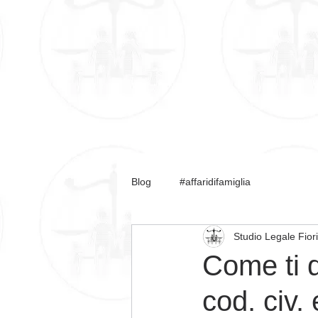
HOME
LO STUDIO
AVV. F
Blog
#affaridifamiglia
Studio Legale Fior
Come ti d
cod. civ.