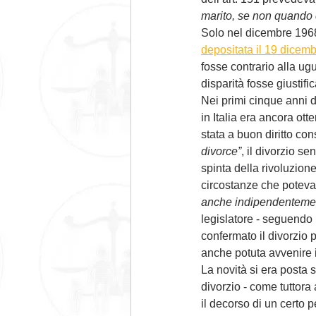
marito, se non quando c
Solo nel dicembre 1968
depositata il 19 dicem
fosse contrario alla ug
disparità fosse giustifi
Nei primi cinque anni d
in Italia era ancora ott
stata a buon diritto co
divorce”
, il divorzio s
spinta della rivoluzione
circostanze che potevan
anche indipendentement
legislatore - seguendo
confermato il divorzio 
anche potuta avvenire i
La novità si era posta s
divorzio - come tuttora
il decorso di un certo p