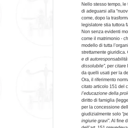
Nello stesso tempo, le 
di adeguarsi alla “nuov
come, dopo la trasforma
legislatore stia tuttora
Non senza evidenti motiv
come il matrimonio - che 
modello di tutta l’org
strettamente giuridica
e di autoresponsabilità
dissolubile”
, per citare
da quelli usati per la 
Ora, il riferimento norm
citato articolo 151 del 
l’educazione della prol
diritto di famiglia (leg
per la concessione del
giudizialmente solo 
“pe
ingiurie gravi”
. Al fine
dell’art. 151 prevedev