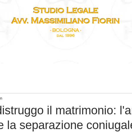
Studio Legale
Avv. Massimiliano Fiorin
- BOLOGNA -
dal 1996
IORIN
PUBBLICAZIONI
BLOG
TEMI IN EVIDENZA
PODCA
in
istruggo il matrimonio: l'a
 e la separazione coniugal