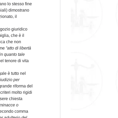
ano lo stesso fine 
iali) dimostrano 
onato, il 
gozio giuridico 
glia, che è il 
ica che non 
ome 
“atto di libertà 
 in quanto tale 
el tenore di vita 
ale è tutto nel 
iudizio per 
grande riforma del 
riteri molto rigidi 
sere chiesta 
 minacce o 
l secondo comma 
 adulterio del 