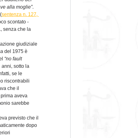
ave alla moglie”
. 
(
sentenza n. 127, 
co scontato - 
., senza che la 
razione giudiziale 
rma del 1975 è 
el 
“no fault 
anni, sotto la 
atti, se le 
 riscontrabili 
va che il 
o prima aveva 
imonio sarebbe 
eva previsto che il 
omaticamente dopo 
riori 