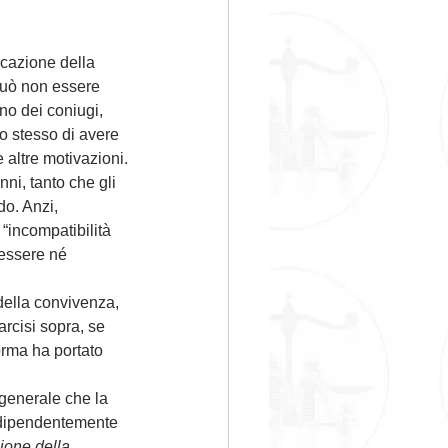
icazione della 
può non essere 
uno dei coniugi, 
to stesso di avere 
 altre motivazioni.
ni, tanto che gli 
o. Anzi, 
incompatibilità 
 essere né 
della convivenza, 
rcisi sopra, se 
orma ha portato 
 generale che la 
ndipendentemente 
zione della 