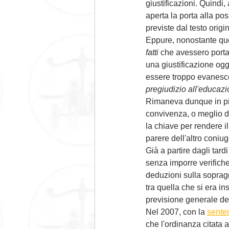
giustificazioni. Quindi,
aperta la porta alla pos
previste dal testo origi
Eppure, nonostante ques
fatti 
che avessero portat
una giustificazione og
essere troppo evanescen
pregiudizio all'educazi
Rimaneva dunque in piedi
convivenza, o meglio d
la chiave per rendere il
parere dell'altro coniug
Già a partire dagli tard
senza imporre verifiche 
deduzioni sulla sopragg
tra quella che si era i
previsione generale del
Nel 2007, con la 
sente
che l'ordinanza citata a