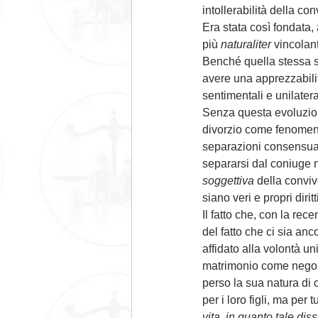
intollerabilità della c
Era stata così fondata,
più 
naturaliter 
vincolant
Benché quella stessa se
avere una apprezzabilit
sentimentali e unilateral
Senza questa evoluzion
divorzio come fenomeni
separazioni consensual
separarsi dal coniuge n
soggettiva 
della conviv
siano veri e propri dirit
Il fatto che, con la re
del fatto che ci sia an
affidato alla volontà un
matrimonio come negozio
perso la sua natura di c
per i loro figli, ma per 
vita, in quanto tale diss