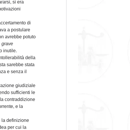
arsi, si era 
motivazioni 
accertamento di 
ava a postulare 
on avrebbe potuto 
 
grave 
o inutile.
ollerabilità della 
sta sarebbe stata 
nza e senza il 
razione giudiziale 
ndo sufficienti le 
 la contraddizione 
rente, e la 
la definizione 
dea per cui la 