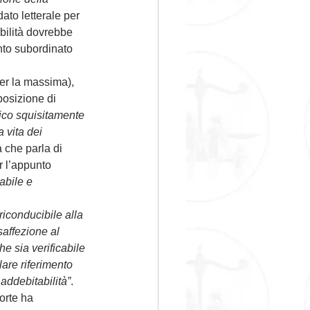
ato letterale per 
abilità dovrebbe 
nto subordinato 
er la massima), 
posizione di 
gico squisitamente 
a vita dei 
 che parla di 
r l’appunto 
bile e 
 riconducibile alla 
affezione al 
e sia verificabile 
lare riferimento 
 addebitabilità”
.
orte ha 