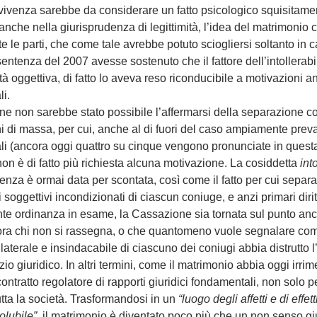
onvivenza sarebbe da considerare un fatto psicologico squisitamen
 anche nella giurisprudenza di legittimità, l’idea del matrimoni
e le parti, che come tale avrebbe potuto sciogliersi soltanto in ca
ntenza del 2007 avesse sostenuto che il fattore dell’intollerabi
à oggettiva, di fatto lo aveva reso riconducibile a motivazioni 
i. 
e non sarebbe stato possibile l’affermarsi della separazione co
 di massa, per cui, anche al di fuori del caso ampiamente preva
i (ancora oggi quattro su cinque vengono pronunciate in questa
on è di fatto più richiesta alcuna motivazione. La cosiddetta 
into
enza è ormai data per scontata, così come il fatto per cui separar
ti soggettivi incondizionati di ciascun coniuge, e anzi primari diritti
cente ordinanza in esame, la Cassazione sia tornata sul punto anc
cora chi non si rassegna, o che quantomeno vuole segnalare come
ilaterale e insindacabile di ciascuno dei coniugi abbia distrutto l
 giuridico. In altri termini, come il matrimonio abbia oggi irri
ontratto regolatore di rapporti giuridici fondamentali, non solo p
tutta la società. Trasformandosi in un 
“luogo degli affetti e di effe
olubile”  
il matrimonio è diventato poco più che un non senso gi