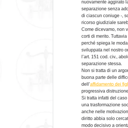
nuovamente aggirato la
separazione senza adde
di ciascun coniuge -, s
ricorso giudiziale sare
Come dicevamo, non vi è
corti di merito. Tuttavi
perché spiega le modali
sviluppata nel nostro o
l’art. 151 cod. civ., ab
separazione stessa. 
Non si tratta di un ar
buona parte delle diffic
dell’
affidamento dei figl
progressiva distruzione
Si tratta infatti del c
una trasformazione soci
anche nelle motivazioni
diritto abbia solo cerc
modo decisivo a orienta