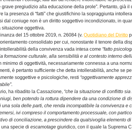
 grave pregiudizio alla educazione della prole”. Pertanto, già il d
e la presenza di “fatti” che giustifichino la sopraggiunta intoller
si dal coniuge non è un diritto soggettivo incondizionato, in qua
 situazione oggettiva.
dinanza del 15 ottobre 2019, n. 26084 (v. 
Quotidiano del Diritto
 p
orientamento consolidato per cui, nonostante il tenore della dis
intollerabilità della convivenza vada intesa come 
“fatto psicolo
lla formazione culturale, alla sensibilità e al contesto interno dell
un minimo di oggettività, necessariamente connessa a una norma
amenti, è pertanto sufficiente che detta intollerabilità, anche se pe
mente soggettive e psicologiche, resti 
“oggettivamente apprezza
abile”
. 
o, ha ribadito la Cassazione, 
“che la situazione di conflitto sia
oniugi, ben potendo la rottura dipendere da una condizione di dis
una sola delle parti, che renda incompatibile la convivenza e ch
ivi emersi, ivi compreso il comportamento processuale, con partico
ativo di conciliazione, a prescindere da qualsivoglia elemento di
i una specie di 
escamotage
 giuridico, con il quale la Suprema C