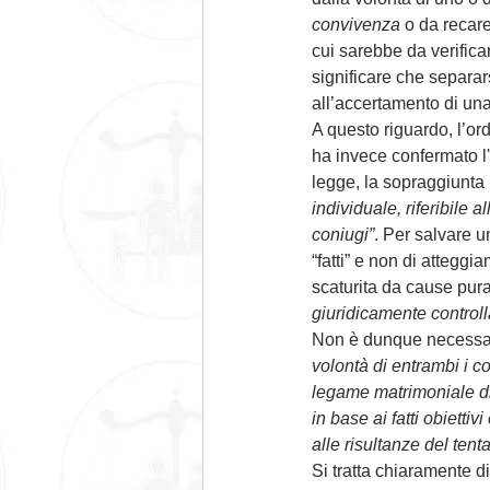
convivenza 
o da recare
cui sarebbe da verificar
significare che separar
all’accertamento di una
A questo riguardo, l’or
ha invece confermato l'
legge, la sopraggiunta 
individuale, riferibile a
coniugi”
. Per salvare 
“fatti” e non di atteggi
scaturita da cause pura
giuridicamente controll
Non è dunque necessari
volontà di entrambi i c
legame matrimoniale di 
in base ai fatti obiett
alle risultanze del tent
Si tratta chiaramente d