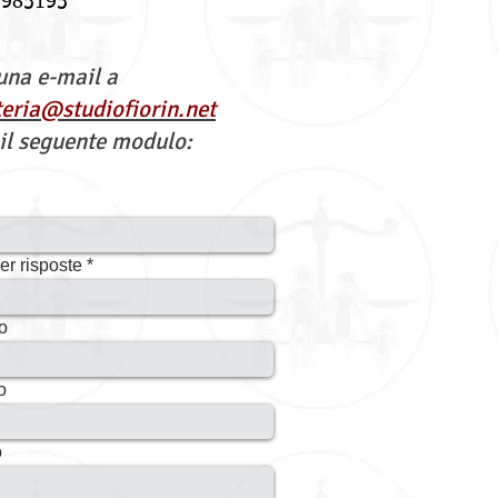
9985195
una e-mail a
teria@studiofiorin.net
 il seguente modulo:
er risposte
o
o
o