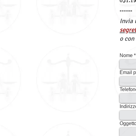
051.1
------
Invia 
segre
o con
Nome
Email p
Telefon
Indirizz
Oggett