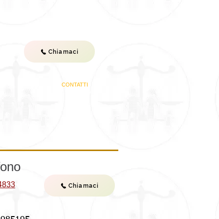
Chiamaci
ST
VIDEO
CONTATTI
fono
4833
Chiamaci