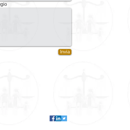
gio
Invia
master
SEGUICI SU: