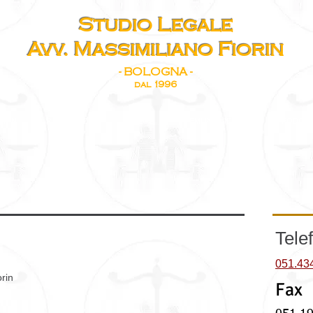
Studio Legale
Avv. Massimiliano Fiorin
- BOLOGNA -
dal 1996
IORIN
PUBBLICAZIONI
BLOG
TEMI IN EVIDENZA
PODCA
Tele
051.43
rin
Fax