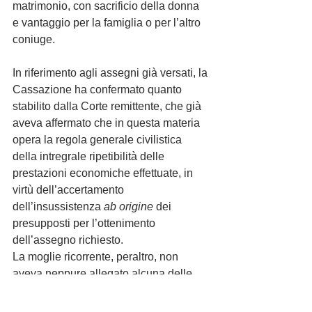
matrimonio, con sacrificio della donna 
e vantaggio per la famiglia o per l’altro 
coniuge.
In riferimento agli assegni già versati, la 
Cassazione ha confermato quanto 
stabilito dalla Corte remittente, che già 
aveva affermato che in questa materia 
opera la regola generale civilistica 
della intregrale ripetibilità delle 
prestazioni economiche effettuate, in 
virtù dell’accertamento 
dell’insussistenza 
ab origine
 dei 
presupposti per l’ottenimento 
dell’assegno richiesto.
La moglie ricorrente, peraltro, non 
aveva neppure allegato alcuna delle 
evenienze che potessero giustificare 
l’esclusione dell’obbligo di restituzione. 