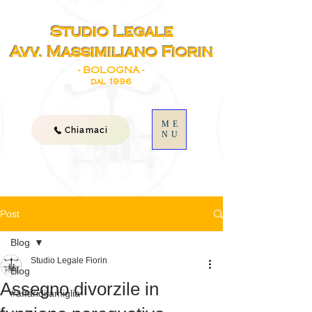
Studio Legale
Avv. Massimiliano Fiorin
- BOLOGNA -
dal 1996
ME
Chiamaci
NU
Post
Blog
Studio Legale Fiorin
Blog
Assegno divorzile in
#affaridifamiglia