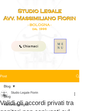
Studio Legale
Avv. Massimiliano Fiorin
- BOLOGNA -
dal 1996
ME
Chiamaci
NU
Post
Blog
Studio Legale Fiorin
Blog
Validi gli accordi privati tra
#affaridifamiglia