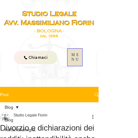
Studio Legale
Avv. Massimiliano Fiorin
- BOLOGNA -
dal 1996
ME
Chiamaci
NU
Post
Blog
Studio Legale Fiorin
Blog
Divorzio e dichiarazioni dei
#affaridifamiglia