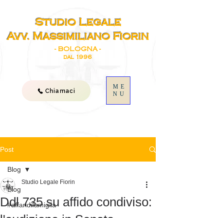
Studio Legale
Avv. Massimiliano Fiorin
- BOLOGNA -
dal 1996
ME
Chiamaci
NU
Post
Blog
Studio Legale Fiorin
Blog
Ddl 735 su affido condiviso:
#affaridifamiglia