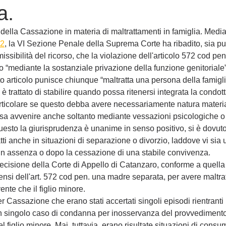
a.
della Cassazione in materia di maltrattamenti in famiglia. Media
22
, la VI Sezione Penale della Suprema Corte ha ribadito, sia pu
issibilità del ricorso, che la violazione dell'articolo 572 cod pe
o “mediante la sostanziale privazione della funzione genitoriale”
to articolo punisce chiunque “maltratta una persona della famig
 è trattato di stabilire quando possa ritenersi integrata la condott
articolare se questo debba avere necessariamente natura materia
ssa avvenire anche soltanto mediante vessazioni psicologiche o a
uesto la giurisprudenza è unanime in senso positivo, si è dovut
tti anche in situazioni di separazione o divorzio, laddove vi sia 
, in assenza o dopo la cessazione di una stabile convivenza.  
decisione della Corte di Appello di Catanzaro, conforme a quella 
si dell'art. 572 cod pen. una madre separata, per avere maltratt
nte che il figlio minore. 
r Cassazione che erano stati accertati singoli episodi rientranti n
in un singolo caso di condanna per inosservanza del provvedimento
el figlio minore. Mai, tuttavia, erano risultate situazioni di cons