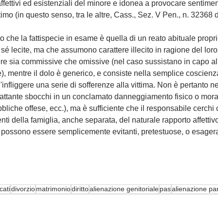
affettivi ed esistenziali del minore e idonea a provocare sentimen
ltimo (in questo senso, tra le altre, Cass., Sez. V Pen., n. 32368
ato che la fattispecie in esame è quella di un reato abituale propri
sé lecite, ma che assumono carattere illecito in ragione del loro 
e sia commissive che omissive (nel caso sussistano in capo al
e), mentre il dolo è generico, e consiste nella semplice coscienz
'infliggere una serie di sofferenze alla vittima. Non è pertanto n
trattante sbocchi in un conclamato danneggiamento fisico o mor
bliche offese, ecc.), ma è sufficiente che il responsabile cerch
nti della famiglia, anche separata, del naturale rapporto affettivo 
 possono essere semplicemente evitanti, pretestuose, o esager
cati
divorzio
matrimonio
diritto
alienazione genitoriale
pas
alienazione pa