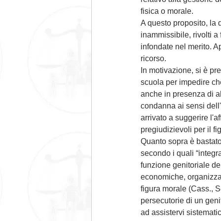
fisica o morale. 
A questo proposito, la 
inammissibile, rivolti 
infondate nel merito. A
ricorso. 
In motivazione, si è pre
scuola per impedire che
anche in presenza di al
condanna ai sensi dell'a
arrivato a suggerire l
pregiudizievoli per il f
Quanto sopra è bastato 
secondo i quali “integra
funzione genitoriale de
economiche, organizzativ
figura morale (Cass., S
persecutorie di un genit
ad assistervi sistemati