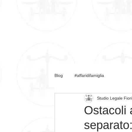
HOME
LO STUDIO
AVV. F
Blog
#affaridifamiglia
Studio Legale Fior
Ostacoli a
separato: