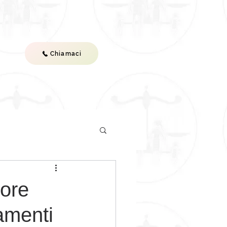
Chiamaci
ST
VIDEO
CONTATTI
tore
tamenti