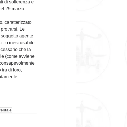
ti di sofferenza e 
 del 29 marzo 
o, caratterizzato 
protrarsi. Le 
 soggetto agente 
a - o inescusabile 
ecessario che la 
ale (come avviene 
i consapevolmente 
tra di loro, 
atamente 
rentale