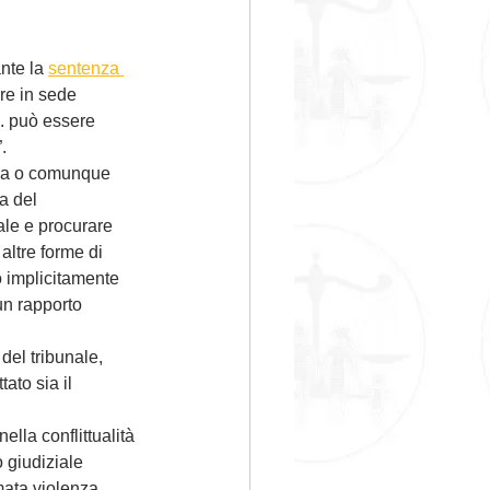
nte la 
sentenza 
re in sede 
n. può essere 
.
lia o comunque 
a del 
le e procurare 
ltre forme di 
o implicitamente 
un rapporto 
del tribunale, 
ato sia il 
ella conflittualità 
 giudiziale 
umata violenza 