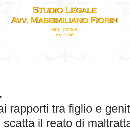
Studio Legale
Avv. Massimiliano Fiorin
- BOLOGNA -
dal 1996
IORIN
PUBBLICAZIONI
BLOG
TEMI IN EVIDENZA
PODCA
in
i rapporti tra figlio e geni
 scatta il reato di maltrat