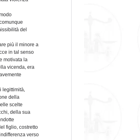
 modo 
 e comunque 
sibilità del 
are più il minore a 
cce in tal senso 
e motivata la 
ella vicenda, era 
ravemente 
legittimità, 
one della 
lle scelte 
cchi, della sua 
ndotte 
 figlio, costretto 
indifferenza verso 