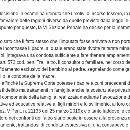
decisione in esame ha ritenuto che i motivi di ricorso fossero, in
a far valere delle ragioni diverse da quelle previste dalla legge,
ppunto per questo, la VI Sezione Penale ha deciso per la inammis
cisato che il fatto stesso che l'imputata fosse arrivata a non port
 incontrasse il padre, al quale erano state rivolte reiterate mina
tri, integrava una condotta sufficiente a fare ritenere ampiament
rt. 572 cod. pen. Tra l’altro, il consultorio familiare, nel corso d
'affidamento esclusivo del bambino al padre, segnalando come g
iglio le condotte della madre.
affinché la Suprema Corte potesse ribadire alcuni precedenti di 
 il delitto maltrattamenti in famiglia anche la sostanziale privazi
l componente della famiglia, realizzata mediante l’avocazione de
e ed educative relative ai figli minori e lo svilimento, ai loro o
ez. V Pen., n. 21133 del 25 marzo 2019): ciò tanto laddove le co
ore nei confronti dell’altro siano poste in essere alla presenza del
camente, trattandosi di condotta espressiva di una consapevole 