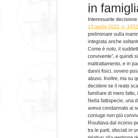
in famigli
Interessante decisione 
13 aprile 2022, n. 145
preliminare sulla inamm
integrata anche soltant
Come è noto, il suddet
convivente”, e quindi si
maltrattamento, e in p
danni fisici, ovvero po
abuso. Inoltre, ma su q
decidere se il reato sca
familiare di mero fatto
Nella fattispecie, una 
aveva condannato ai sen
coniuge non più convive
Risultava dal ricorso pe
tra le parti, sfociati 
relativo alla gestione d