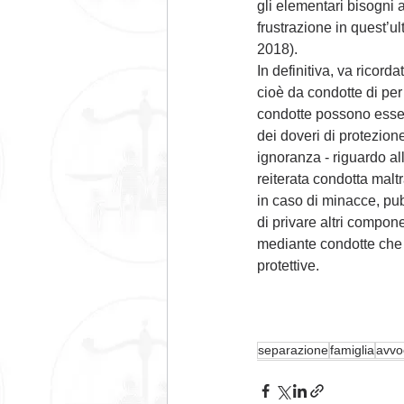
gli elementari bisogni 
frustrazione in quest’u
2018).
In definitiva, va ricord
cioè da condotte di per 
condotte possono esser
dei doveri di protezion
ignoranza - riguardo all
reiterata condotta mal
in caso di minacce, pub
di privare altri compone
mediante condotte che
protettive.   
separazione
famiglia
avvo