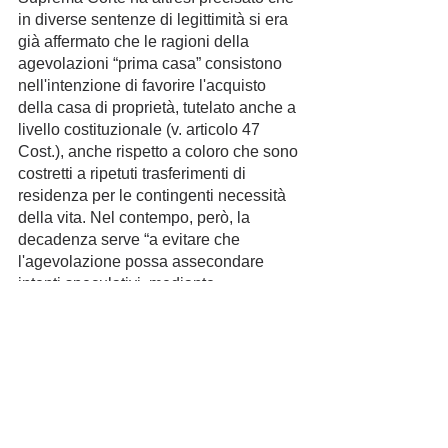
in diverse sentenze di legittimità si era 
già affermato che le ragioni della 
agevolazioni “prima casa” consistono 
nell'intenzione di favorire l'acquisto 
della casa di proprietà, tutelato anche a 
livello costituzionale (v. articolo 47 
Cost.), anche rispetto a coloro che sono 
costretti a ripetuti trasferimenti di 
residenza per le contingenti necessità 
della vita. Nel contempo, però, la 
decadenza serve “a evitare che 
l'agevolazione possa assecondare 
intenti speculativi, mediante 
l’applicazione del beneficio fiscale ad 
acquisti, rivendite e successivi acquisti, 
di fatto sganciati dalla soddisfazione di 
esigenze abitative”.
La contribuente del caso di specie, 
pertanto, si è vista costretta a pagare 
tutte le onerose imposte ordinarie 