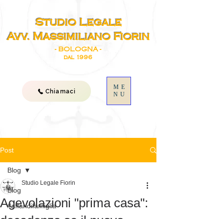
Studio Legale
Avv. Massimiliano Fiorin
- BOLOGNA -
dal 1996
ME
Chiamaci
NU
Post
Blog
Studio Legale Fiorin
Blog
Agevolazioni "prima casa":
#affaridifamiglia