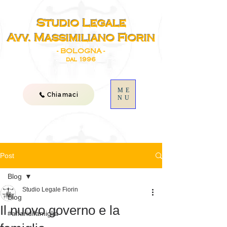
Studio Legale
Avv. Massimiliano Fiorin
- BOLOGNA -
dal 1996
ME
Chiamaci
NU
Post
Blog
Studio Legale Fiorin
Blog
Il nuovo governo e la
#affaridifamiglia