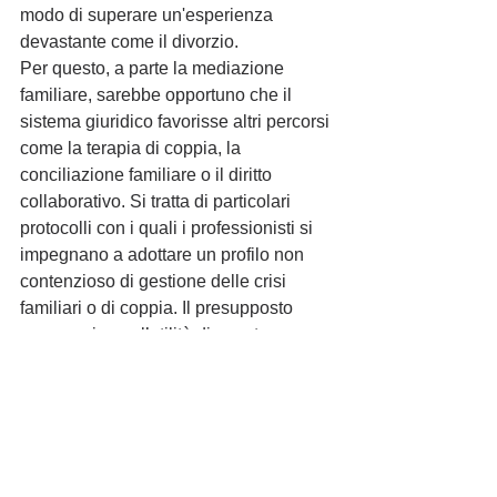
modo di superare un'esperienza 
devastante come il divorzio.
Per questo, a parte la mediazione 
familiare, sarebbe opportuno che il 
sistema giuridico favorisse altri percorsi 
come la terapia di coppia, la 
conciliazione familiare o il diritto 
collaborativo. Si tratta di particolari 
protocolli con i quali i professionisti si 
impegnano a adottare un profilo non 
contenzioso di gestione delle crisi 
familiari o di coppia. Il presupposto 
necessario per l’utilità di queste 
pratiche alternative è che i genitori 
decidano di mettersi in gioco, e non 
siano indotti a anteporre la libertà 
sentimentale e il proprio interesse a 
quello della prole. Per questo, sarebbe 
problematico e in buona parte 