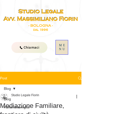
Studio Legale
Avv. Massimiliano Fiorin
- BOLOGNA -
dal 1996
ME
Chiamaci
NU
Post
Blog
Studio Legale Fiorin
Blog
Mediazione Familiare,
#affaridifamiglia