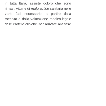
in tutta Italia, assiste coloro che sono
rimasti vittime di
malpractice
sanitaria nelle
varie fasi necessarie, a partire dalla
raccolta e dalla valutazione medico-legale
delle cartelle cliniche, per arrivare alla fase
della consulenza tecnica preventiva o della
mediazione obbligatoria, e infine alla
corretta liquidazione del danno o in
alternativa alla azione in giudizio.
Torna indietro
Vedi Blog